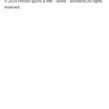
©
2014 Hiroshi Iguchi & fifth・world・architects All rights
reserved.