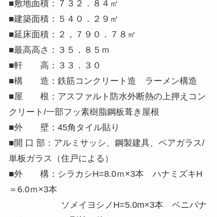
■敷地面積：７３２．８４㎡
■建築面積：５４０．２９㎡
■延床面積：２，７９０．７８㎡
■最高高さ：３５．８５ｍ
■軒 高：３３．３０
■構 造：鉄筋コンクリート造 ラーメン構造
■屋 根：アスファルト防水外断熱の上押えコン
クリート/一部フッ素樹脂鋼板葺き屋根
■外 壁：45角タイル貼り
■開 口 部：アルミサッシ、鋼製建具、ペアガラス/
単板ガラス（住戸による）
■外 構：シラカシH=8.0ｍ×3本 ハナミズキH
＝6.0ｍ×3本
ソメイヨシノH=5.0m×3本 ベニバナ